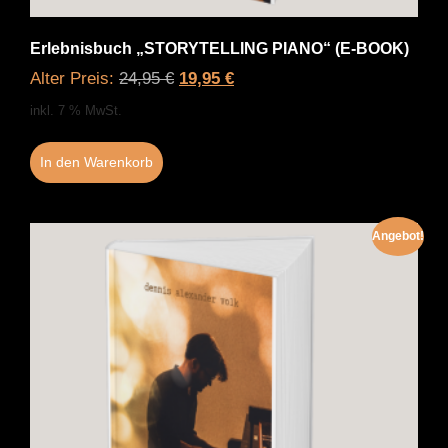
Erlebnisbuch „STORYTELLING PIANO“ (E-BOOK)
Alter Preis:
24,95
€
19,95
€
inkl. 7 % MwSt.
In den Warenkorb
Angebot!