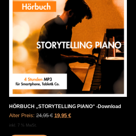
HÖRBUCH „STORYTELLING PIANO“ -Download
Alter Preis:
24,95
€
19,95
€
inkl. 7 % MwSt.