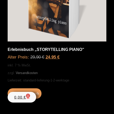
Erlebnisbuch „STORYTELLING PIANO“
Alter Preis:
29,90
€
24,95
€
inkl. 7 % MwSt.
zzgl.
Versandkosten
Lieferzeit:
standard-lieferung-1-2-werktage
In den Warenkorb
0
0,00
€